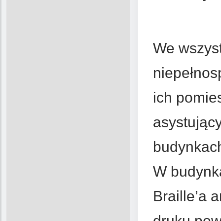
We wszyst
niepełnos
ich pomie
asystując
budynkach 
W budynka
Braille’a 
druku pow