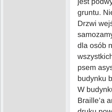
jest podw
gruntu. N
Drzwi wej
samozamyk
dla osób 
wszystkic
psem asys
budynku br
W budynku
Braille’a 
druku pow