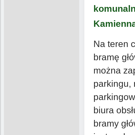
komunalny
Kamienn
Na teren 
bramę głó
można za
parkingu,
parkingow
biura obsł
bramy głów