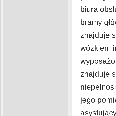
biura obsł
bramy głów
znajduje 
wózkiem i
wyposażo
znajduje s
niepełnos
jego pomi
asystując