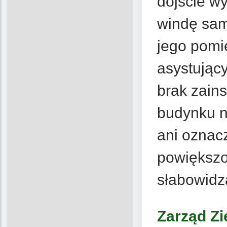
dojście w
windę sam
jego pomi
asystując
brak zains
budynku n
ani oznac
powiększo
słabowidz
Zarząd Zi