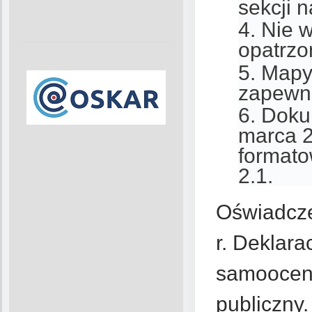
sekcji n
Nie w
opatrzo
Mapy
zapewni
Doku
marca 2
format
2.1.
Oświadcze
r. Deklar
samooceny
publiczny.