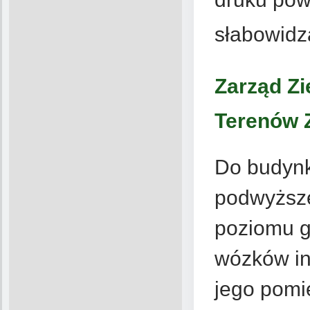
słabowidz
Zarząd Zie
Terenów Z
Do budynk
podwyższe
poziomu g
wózków in
jego pomi