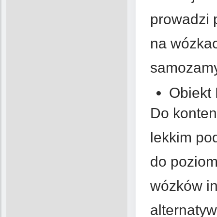
prowadzi 
na wózkac
samozamy
Obiekt
Do konten
lekkim po
do poziom
wózków in
alternaty