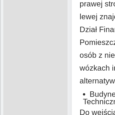
prawej str
lewej znaj
Dział Fin
Pomieszcz
osób z ni
wózkach i
alternaty
Budynek
Technicz
Do wejści