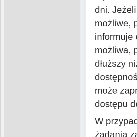
dni. Jeżel
możliwe, 
informuje 
możliwa, 
dłuższy ni
dostępnośc
może zapr
dostępu do
W przypad
żądania z