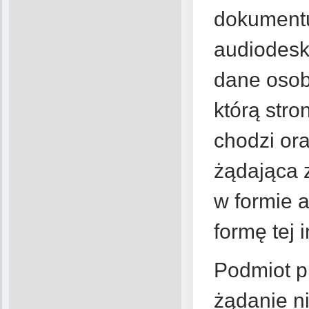
dokumentu
audiodesk
dane osob
którą stro
chodzi or
żądająca 
w formie a
formę tej i
Podmiot p
żądanie ni