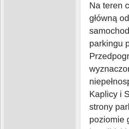
Na teren 
główną od
samochode
parkingu
Przedpogr
wyznaczon
niepełnosp
Kaplicy i
strony par
poziomie 