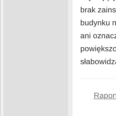
brak zains
budynku n
ani oznac
powiększo
słabowidz
Raport