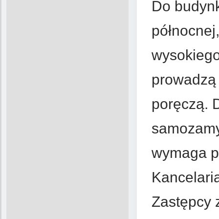
Do budynk
północnej,
wysokiego
prowadzą 
poręczą. 
samozamyk
wymaga po
Kancelari
Zastępcy 