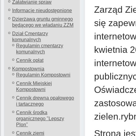
Załatwianie spraw
Zarząd Zi
Informacje nieudostępnione
Dzierżawa gruntu gminnego
się zapew
będącego we władaniu ZZM
Dział Cmentarzy
interneto
komunalnych
Regulamin cmentarzy
kwietnia 2
komunalnych
Cennik opłat
internetow
Kompostownia
publiczny
Regulamin Kompostowni
Cennik Miejskiej
Oświadcze
Kompostowni
Cennik drewna opałowego
zastosowa
i tartacznego
Cennik środka
zielen.ryb
organicznego "Lepszy
Plon"
Strona je
Cennik ziemi