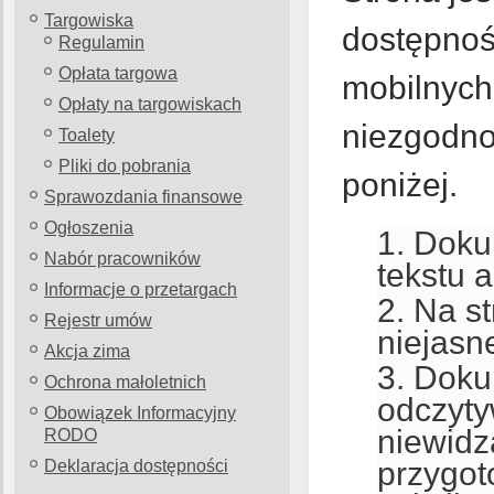
Targowiska
dostępnośc
Regulamin
Opłata targowa
mobilnych
Opłaty na targowiskach
niezgodno
Toalety
Pliki do pobrania
poniżej.
Sprawozdania finansowe
Ogłoszenia
Doku
Nabór pracowników
tekstu 
Informacje o przetargach
Na st
Rejestr umów
niejasn
Akcja zima
Doku
Ochrona małoletnich
odczyty
Obowiązek Informacyjny
niewidz
RODO
przygot
Deklaracja dostępności