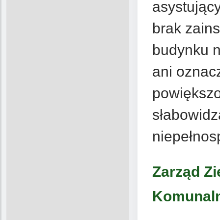
asystując
brak zains
budynku n
ani oznac
powiększo
słabowidz
niepełnos
Zarząd Zi
Komunaln