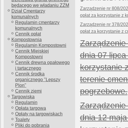
będącego we władaniu ZZM
Zarządzenie nr 808/202
Dział Cmentarzy
opłat za korzystanie z 
komunalnych
Regulamin cmentarzy
Zarządzenie nr 378/202
komunalnych
opłat za korzystanie z
Cennik opłat
Kompostownia
Zarządzenie 
Regulamin Kompostowni
Cennik Miejskiej
dnia 07 lipca
Kompostowni
Cennik drewna opałowego
korzystanie 
i tartacznego
Cennik środka
terenie cmen
organicznego "Lepszy
Plon"
pogrzebowe.
Cennik ziemi
Targowiska
Regulamin
Zarządzenie 
Opłata targowa
Opłaty na targowiskach
dnia 12 maja
Toalety
Pliki do pobrania