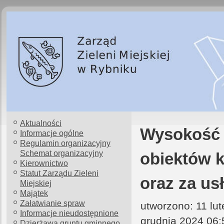
Aktualności
Wysokość o
Informacje ogólne
Regulamin organizacyjny
Schemat organizacyjny
obiektów 
Kierownictwo
Statut Zarządu Zieleni
oraz za us
Miejskiej
Majątek
Załatwianie spraw
utworzono: 11 lu
Informacje nieudostępnione
grudnia 2024 06:
Dzierżawa gruntu gminnego