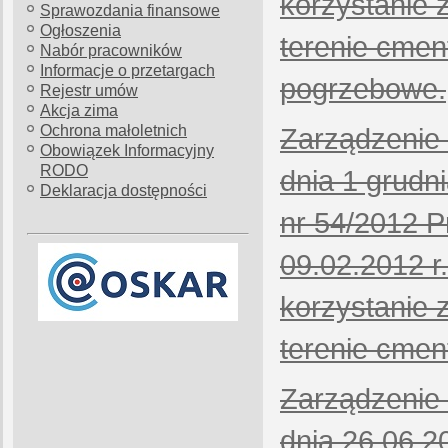
korzystanie 
Sprawozdania finansowe
Ogłoszenia
terenie cmen
Nabór pracowników
Informacje o przetargach
pogrzebowe.
Rejestr umów
Akcja zima
Ochrona małoletnich
Zarządzenie 
Obowiązek Informacyjny
RODO
dnia 1 grudn
Deklaracja dostępności
nr 54/2012 P
09.02.2012 r
korzystanie 
terenie cmen
Zarządzenie 
dnia 26.06.2