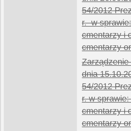
54/2012 Prez
r. w sprawie
cmentarzy i 
cmentarzy or
Zarządzenie 
dnia 15.10.2
54/2012 Prez
r. w sprawie:
cmentarzy i 
cmentarzy or