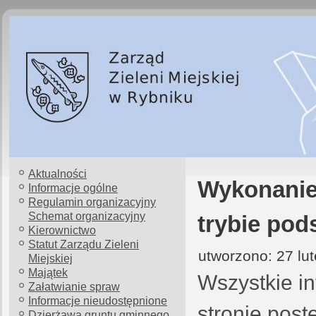
Aktualności
Wykonanie 
Informacje ogólne
Regulamin organizacyjny
Schemat organizacyjny
trybie po
Kierownictwo
Statut Zarządu Zieleni
utworzono: 27 lu
Miejskiej
Majątek
Wszystkie i
Załatwianie spraw
Informacje nieudostępnione
stronie pos
Dzierżawa gruntu gminnego