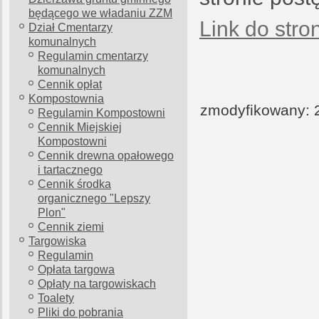
będącego we władaniu ZZM
Link do str
Dział Cmentarzy
komunalnych
Regulamin cmentarzy
komunalnych
Cennik opłat
Kompostownia
zmodyfikowany: 2
Regulamin Kompostowni
Cennik Miejskiej
Kompostowni
Cennik drewna opałowego
i tartacznego
Cennik środka
organicznego "Lepszy
Plon"
Cennik ziemi
Targowiska
Regulamin
Opłata targowa
Opłaty na targowiskach
Toalety
Pliki do pobrania