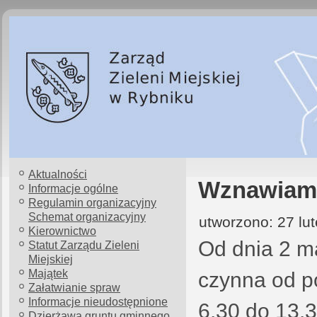
Aktualności
Wznawiamy
Informacje ogólne
Regulamin organizacyjny
Schemat organizacyjny
utworzono: 27 lu
Kierownictwo
Od dnia 2 m
Statut Zarządu Zieleni
Miejskiej
Majątek
czynna od p
Załatwianie spraw
Informacje nieudostępnione
6.30 do 13.3
Dzierżawa gruntu gminnego