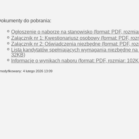
okumenty do pobrania:
Ogłoszenie o naborze na stanowisko (format: PDF, rozmia
Załącznik nr 1: Kwestionariusz osobowy (format: PDF, roz
Załącznik nr 2: Oświadczenia niezbędne (format: PDF, ro
Lista kandytatów spełniających wymagania niezbędne na s
32KB)
Informacje o wynikach naboru (format: PDF, rozmiar: 102
modyfikowany: 4 lutego 2026 13:09