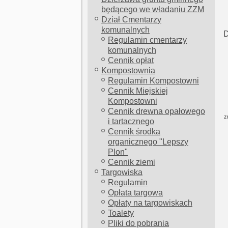
będącego we władaniu ZZM
Dział Cmentarzy
komunalnych
D
Regulamin cmentarzy
komunalnych
Cennik opłat
Kompostownia
Regulamin Kompostowni
Cennik Miejskiej
Kompostowni
Cennik drewna opałowego
z
i tartacznego
Cennik środka
organicznego "Lepszy
Plon"
Cennik ziemi
Targowiska
Regulamin
Opłata targowa
Opłaty na targowiskach
Toalety
Pliki do pobrania