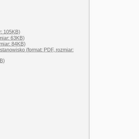
r: 105KB)
miar: 63KB)
zmiar: 84KB)
tanowisko (format: PDF, rozmiar:
KB)