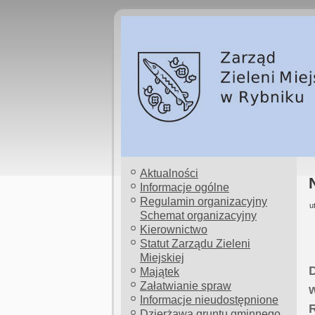
Aktualności
Informacje ogólne
Regulamin organizacyjny
u
Schemat organizacyjny
Kierownictwo
Statut Zarządu Zieleni
Miejskiej
D
Majątek
Załatwianie spraw
w
Informacje nieudostępnione
Dzierżawa gruntu gminnego